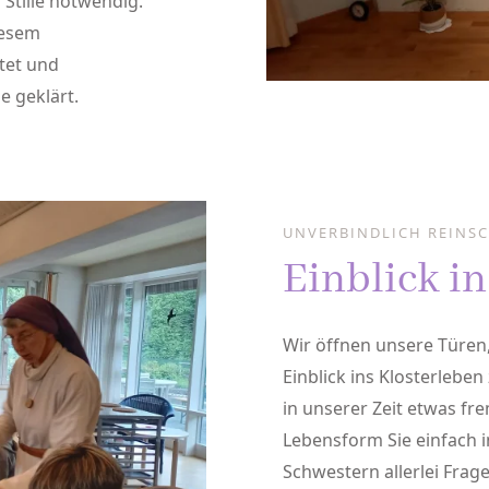
 Stille notwendig.
iesem
tet und
 geklärt.
UNVERBINDLICH REINS
Einblick i
Wir öffnen unsere Türen
Einblick ins Klosterleben
in unserer Zeit etwas f
Lebensform Sie einfach i
Schwestern allerlei Frag